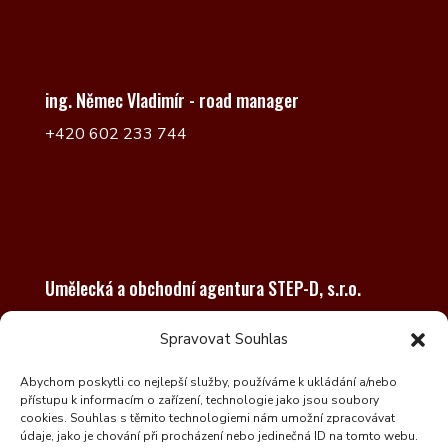
ing. Němec Vladimír - road manager
+420 602 233 744
Umělecká a obchodní agentura STEP-D, s.r.o.
Na Pankráci 1685/17,19
Spravovat Souhlas
140 00 Praha 4
Zapsaná v obchodním rejstříku vedeného
Abychom poskytli co nejlepší služby, používáme k ukládání a/nebo
přístupu k informacím o zařízení, technologie jako jsou soubory
Městským soudem v Praze, oddíl C, vložka 3220.
cookies. Souhlas s těmito technologiemi nám umožní zpracovávat
údaje, jako je chování při procházení nebo jedinečná ID na tomto webu.
IČO: 16949650